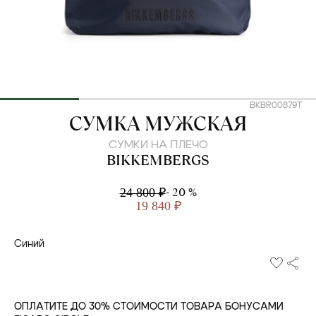
BKBR00879T
BIKKEMBERGS
СУМКА МУЖСКАЯ
СУМКИ НА ПЛЕЧО
BIKKEMBERGS
- 20 %
24 800 ₽
19 840 ₽
Синий
ОПЛАТИТЕ ДО 30% СТОИМОСТИ ТОВАРА БОНУСАМИ