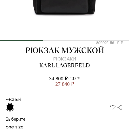
805925-561115-B
KARL LAGERFELD
РЮКЗАК МУЖСКОЙ
РЮКЗАКИ
KARL LAGERFELD
- 20 %
34 800 ₽
27 840 ₽
Черный
Выберите
one size