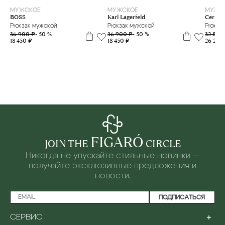
МУЖСКОЕ
МУЖСКОЕ
МУЖС
BOSS
Karl Lagerfeld
Cerruti
Рюкзак мужской
Рюкзак мужской
Рюкзак
36 900 ₽
- 50 %
36 900 ₽
- 50 %
32 800
18 450 ₽
18 450 ₽
26 240
FIGARÓ
JOIN THE
CIRCLE
Никогда не упускайте стильные новинки —
получайте эксклюзивные предложения и
новости.
ПОДПИСАТЬСЯ
+
СЕРВИС