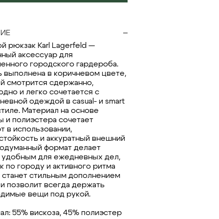
ИЕ
 рюкзак Karl Lagerfeld —
чный аксессуар для
енного городского гардероба.
 выполнена в коричневом цвете,
й смотрится сдержанно,
одно и легко сочетается с
невной одеждой в casual- и smart
стиле. Материал на основе
ы и полиэстера сочетает
т в использовании,
стойкость и аккуратный внешний
родуманный формат делает
 удобным для ежедневных дел,
к по городу и активного ритма
н станет стильным дополнением
 и позволит всегда держать
димые вещи под рукой.
ал: 55% вискоза, 45% полиэстер