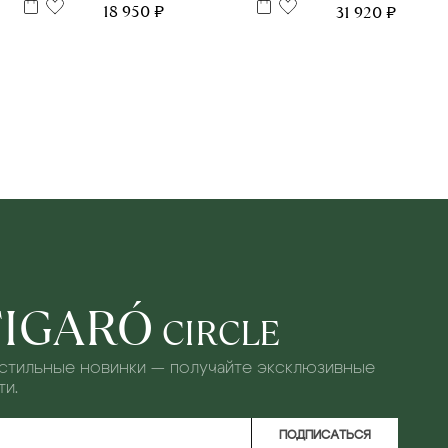
18 950 ₽
31 920 ₽
FIGARÓ
CIRCLE
 стильные новинки — получайте эксклюзивные
и.
ПОДПИСАТЬСЯ