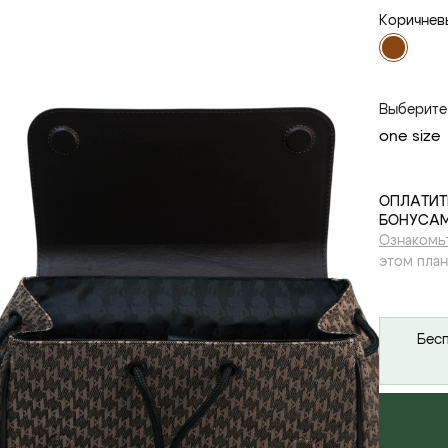
Коричнев
Выберите
one size
ОПЛАТИТ
БОНУСАМ
Ознакомь
этом план
Бесп