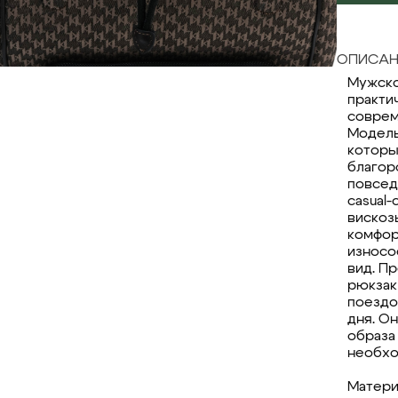
ОПИСАН
Мужской
практи
соврем
Модель
которы
благор
повсед
casual-
вискоз
комфор
износо
вид. П
рюкзак
поездо
дня. О
образа
необхо
Матери