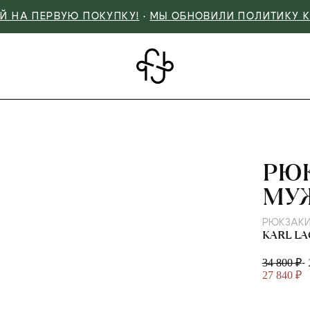
Й НА ПЕРВУЮ ПОКУПКУ!
•
МЫ ОБНОВИЛИ ПОЛИТИКУ 
KAR
РЮ
МУ
РЮКЗАК
KARL L
-
34 800 ₽
27 840 ₽