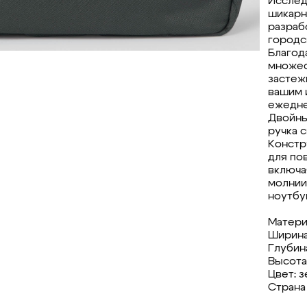
Исслед
шикарн
разраб
городс
Благод
множес
застеж
вашим 
ежедне
Двойны
ручка 
Констр
для по
включа
молнии
ноутбу
Матери
Ширина
Глубина
Высота:
Цвет: 
Страна