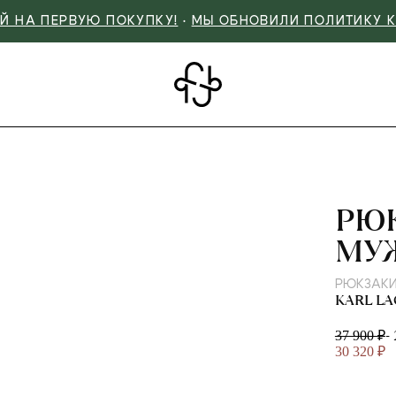
Й НА ПЕРВУЮ ПОКУПКУ!
•
МЫ ОБНОВИЛИ ПОЛИТИКУ 
KAR
РЮ
МУ
РЮКЗАК
KARL L
-
37 900 ₽
30 320 ₽