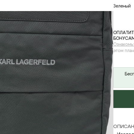
Зеленый
ОПЛАТИТ
БОНУСАМ
Ознакомь
этом план
Бесп
ОПИСАН