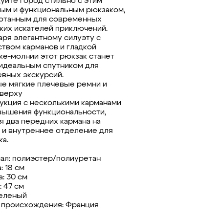
уйте город стильно с этим
ым и функциональным рюкзаком,
отанным для современных
ких искателей приключений.
аря элегантному силуэту с
твом карманов и гладкой
ке-молнии этот рюкзак станет
идеальным спутником для
вных экскурсий.
е мягкие плечевые ремни и
сверху
укция с несколькими карманами
вышения функциональности,
я два передних кармана на
 и внутреннее отделение для
ка.
ал: полиэстер/полиуретан
: 18 см
: 30 см
 47 см
зеленый
 происхождения: Франция