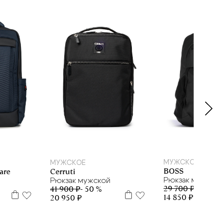
МУЖСКОЕ
МУЖСКОЕ
BOSS
are
Cerruti
Рюкзак мужск
Рюкзак мужской
29 700 ₽
- 50 %
41 900 ₽
- 50 %
14 850 ₽
20 950 ₽