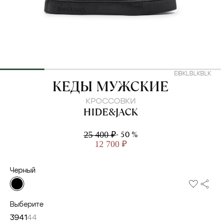
EIBKLBLKBLK
HIDE&JACK
КЕДЫ МУЖСКИЕ
КРОССОВКИ
HIDE&JACK
- 50 %
25 400 ₽
12 700 ₽
Черный
Выберите
39
41
44