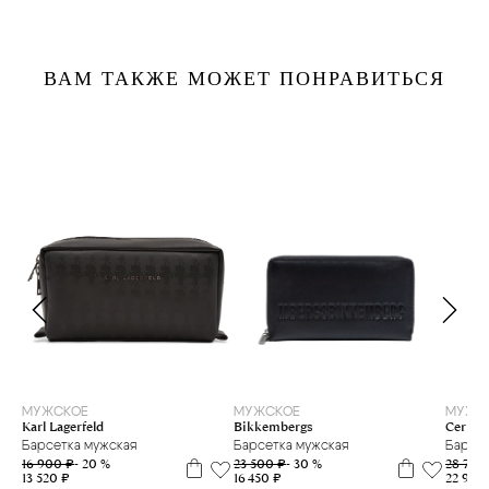
ВАМ ТАКЖЕ МОЖЕТ ПОНРАВИТЬСЯ
МУЖСКОЕ
МУЖСКОЕ
МУЖС
Karl Lagerfeld
Bikkembergs
Cerruti
Барсетка мужская
Барсетка мужская
Барсет
16 900 ₽
- 20 %
23 500 ₽
- 30 %
28 700
13 520 ₽
16 450 ₽
22 960