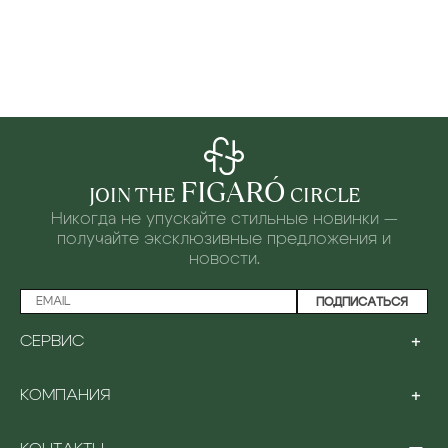
FIGARÓ
JOIN THE
CIRCLE
Никогда не упускайте стильные новинки —
получайте эксклюзивные предложения и
новости.
ПОДПИСАТЬСЯ
+
СЕРВИС
ПРОГРАММА ЛОЯЛЬНОСТИ
+
КОМПАНИЯ
ОПЛАТА
ДОСТАВКА
О НАС
ВОЗВРАТ И ОБМЕН