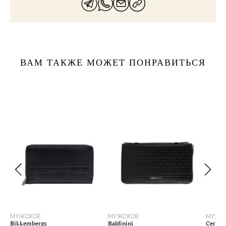
ВАМ ТАКЖЕ МОЖЕТ ПОНРАВИТЬСЯ
МУЖСКОЕ
МУЖСКОЕ
МУЖС
Bikkembergs
Baldinini
Cerruti