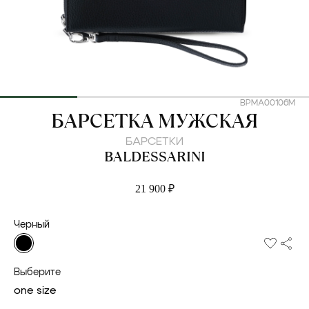
BPMA00106M
BALDESSARINI
БАРСЕТКА МУЖСКАЯ
БАРСЕТКИ
BALDESSARINI
21 900 ₽
Черный
Выберите
one size