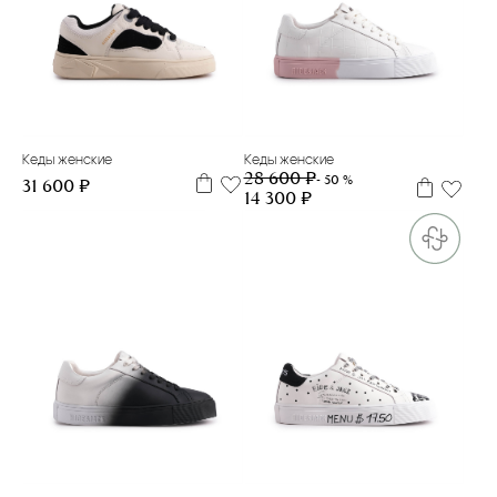
35
36
37
38
39
35
36
37
38
Кеды женские
Кеды женские
28 600 ₽
- 50 %
31 600 ₽
14 300 ₽
35
36
37
38
39
39
40