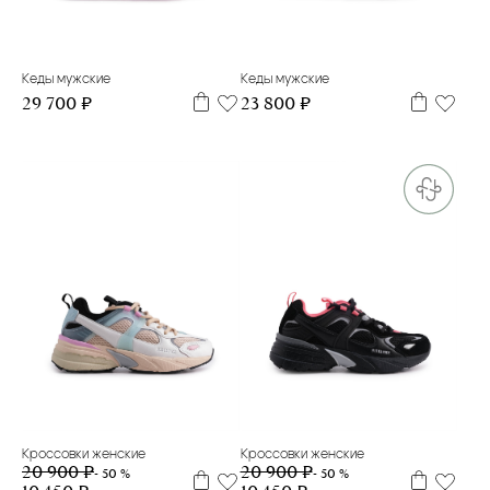
39
40
41
42
43
44
39
40
41
42
43
44
Кеды мужские
Кеды мужские
29 700 ₽
23 800 ₽
36
37
39
40
41
35
36
37
38
39
40
41
Кроссовки женские
Кроссовки женские
20 900 ₽
20 900 ₽
- 50 %
- 50 %