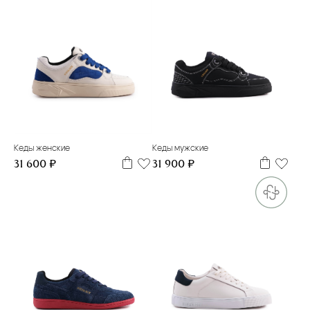
35
36
37
38
39
39
40
41
42
43
44
Кеды женские
Кеды мужские
31 600 ₽
31 900 ₽