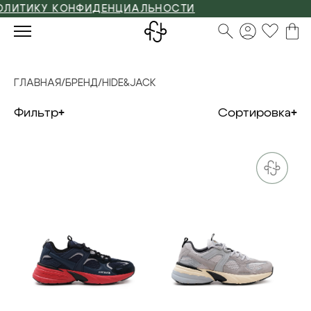
ТИКУ КОНФИДЕНЦИАЛЬНОСТИ
ГЛАВНАЯ
/
БРЕНД
/
HIDE&JACK
Фильтр
Сортировка
39
40
41
42
44
39
40
41
42
43
44