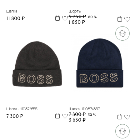
Шапка
Шорты
9 250 ₽
- 80 %
11 800 ₽
1 850 ₽
52
58
56
58
Шапка J11087/655
Шапка J11087/857
7 300 ₽
- 50 %
7 300 ₽
3 650 ₽