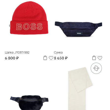
56
UNO
Шапка J11087/992
Сумка
6 800 ₽
8 650 ₽