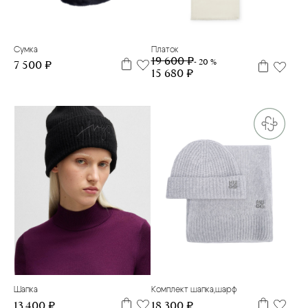
UNO
90*90
Сумка
Платок
19 600 ₽
- 20 %
7 500 ₽
15 680 ₽
one size
one size
Шапка
Комплект шапка,шарф
13 400 ₽
18 300 ₽