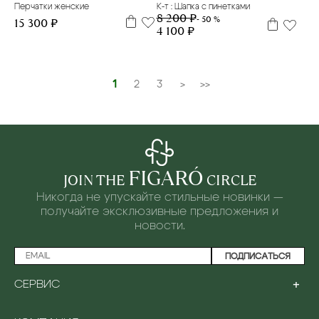
Перчатки женские
К-т : Шапка с пинетками
8 200 ₽
- 50 %
15 300 ₽
4 100 ₽
1
2
3
>
>>
FIGARÓ
JOIN THE
CIRCLE
Никогда не упускайте стильные новинки —
получайте эксклюзивные предложения и
новости.
ПОДПИСАТЬСЯ
+
СЕРВИС
ПРОГРАММА ЛОЯЛЬНОСТИ