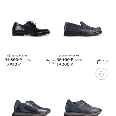
43
40
41
42
43
44
Туфли мужские
Туфли мужские
34 800 ₽
38 400 ₽
- 60 %
- 50 %
13 920 ₽
19 200 ₽