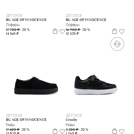
35
36
37
38
28
29
31
32
33
34
35
36
37
38
ДЕТСКОЕ
ДЕТСКОЕ
BU AGE OF INNOCENCE
BU AGE OF INNOCENCE
Лоферы
Лоферы
17 700 ₽
- 20 %
16 900 ₽
- 20 %
14 160 ₽
13 520 ₽
30
32
35
36
30
32
33
34
35
ДЕТСКОЕ
ДЕТСКОЕ
BU AGE OF INNOCENCE
Crosby
Кеды
Кеды
17 400 ₽
- 20 %
2 200 ₽
- 20 %
13 920 ₽
1 760 ₽