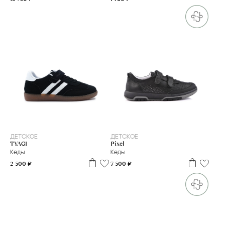
34
35
37
38
39
40
41
39
40
ДЕТСКОЕ
ДЕТСКОЕ
TYAGI
Pixel
Кеды
Кеды
2 500 ₽
7 500 ₽