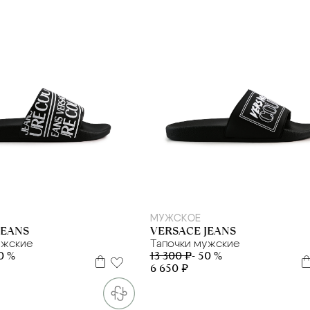
39
41
42
43
44
45
39
41
42
43
45
МУЖСКОЕ
JEANS
VERSACE JEANS
ужские
Тапочки мужские
50 %
13 300 ₽
- 50 %
6 650 ₽