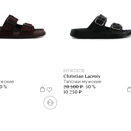
L
42
43
44
45
40
41
43
44
МУЖСКОЕ
Christian Lacroix
ужские
Тапочки мужские
50 %
20 500 ₽
- 50 %
10 250 ₽