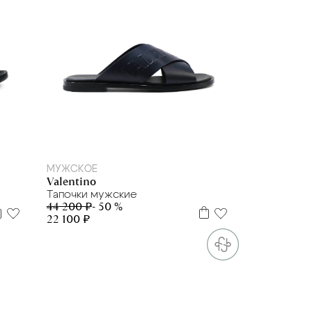
44
МУЖСКОЕ
Valentino
Тапочки мужские
44 200 ₽
- 50 %
22 100 ₽