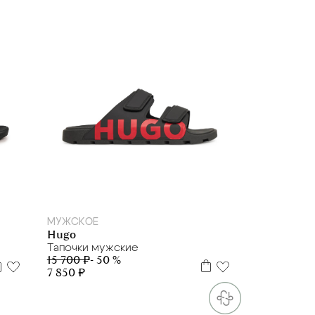
39
40
44
МУЖСКОЕ
Hugo
Тапочки мужские
15 700 ₽
- 50 %
7 850 ₽