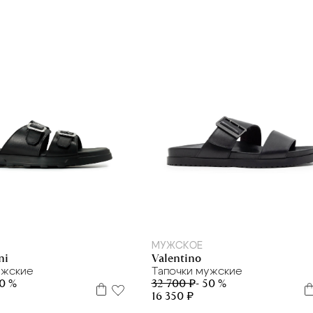
39
40
41
41.5
39
40
МУЖСКОЕ
ni
Valentino
ужские
Тапочки мужские
50 %
32 700 ₽
- 50 %
16 350 ₽