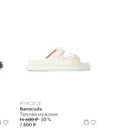
39
40
41
42
43
44
МУЖСКОЕ
Barracuda
Тапочки мужские
15 600 ₽
- 50 %
7 800 ₽