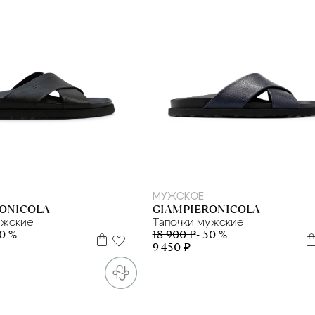
39
40
41
39
40
40.5
41.5
42
МУЖСКОЕ
ONICOLA
GIAMPIERONICOLA
ужские
Тапочки мужские
50 %
18 900 ₽
- 50 %
9 450 ₽