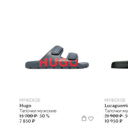
PARAJUMPERS
PHILIPP PLEIN
PHILIPPE MODEL
PLEIN SPORT
POLICE
POURCHET FRANCE
PRADA
PRO-KEDS
RAY-BAN
RENATO ANGI
ROSSI
39
40
43
44
SPRAYGROUND
МУЖСКОЕ
МУЖСКОЕ
STEFANO CORSINI
Hugo
Lucaguerri
STILNOLOGY
Тапочки мужские
Тапочки м
15 700 ₽
- 50 %
21 900 ₽
- 
TRUSSARDI
7 850 ₽
10 950 ₽
VALENTINO