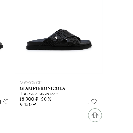
39
41,5
МУЖСКОЕ
GIAMPIERONICOLA
Тапочки мужские
18 900 ₽
- 50 %
9 450 ₽