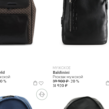
one size
МУЖСКОЕ
Baldinini
eld
Рюкзак мужской
жской
39 900 ₽
- 20 %
20 %
31 920 ₽