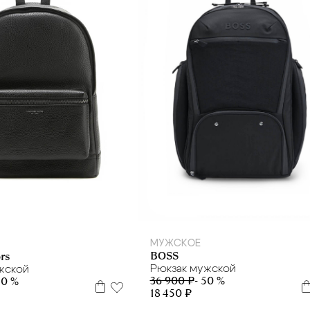
МУЖСКОЕ
BOSS
rs
Рюкзак мужской
жской
36 900 ₽
- 50 %
20 %
18 450 ₽