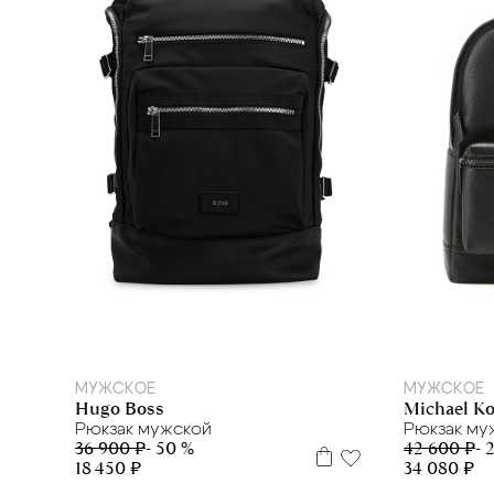
PARAJUMPERS
PHILIPP PLEIN
PHILIPPE MODEL
PLEIN SPORT
POLICE
POURCHET FRANCE
PRADA
PRO-KEDS
RAY-BAN
RENATO ANGI
ROSSI
SPRAYGROUND
МУЖСКОЕ
МУЖСКОЕ
STEFANO CORSINI
Hugo Boss
Michael Ko
STILNOLOGY
Рюкзак мужской
Рюкзак му
36 900 ₽
- 50 %
42 600 ₽
- 
TRUSSARDI
18 450 ₽
34 080 ₽
VALENTINO