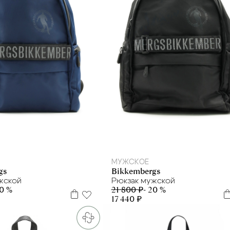
МУЖСКОЕ
gs
Bikkembergs
жской
Рюкзак мужской
20 %
21 800 ₽
- 20 %
17 440 ₽