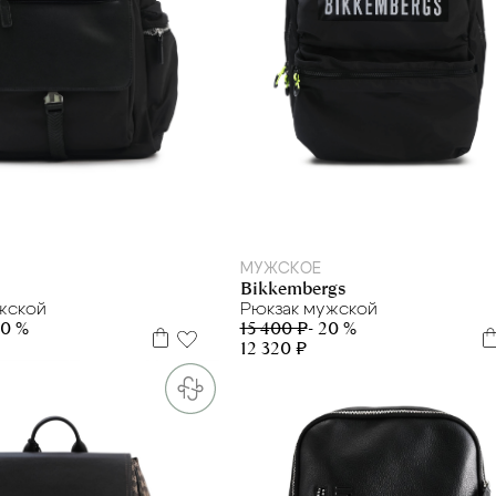
L
one size
МУЖСКОЕ
Bikkembergs
жской
Рюкзак мужской
20 %
15 400 ₽
- 20 %
12 320 ₽