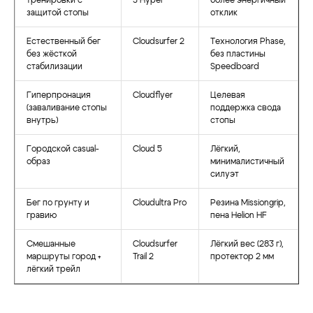
тренировки с
3 Hyper
более энергичный
защитой стопы
отклик
Естественный бег
Cloudsurfer 2
Технология Phase,
без жёсткой
без пластины
стабилизации
Speedboard
Гиперпронация
Cloudflyer
Целевая
(заваливание стопы
поддержка свода
внутрь)
стопы
Городской casual-
Cloud 5
Лёгкий,
образ
минималистичный
силуэт
Бег по грунту и
Cloudultra Pro
Резина Missiongrip,
гравию
пена Helion HF
Смешанные
Cloudsurfer
Лёгкий вес (283 г),
маршруты город +
Trail 2
протектор 2 мм
лёгкий трейл