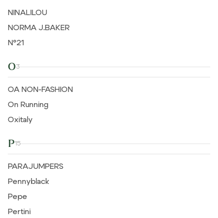
NINALILOU
NORMA J.BAKER
N°21
O
3
OA NON-FASHION
On Running
Oxitaly
P
15
PARAJUMPERS
Pennyblack
Pepe
Pertini