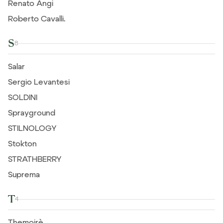
Renato Angi
Roberto Cavalli.
S
8
Salar
Sergio Levantesi
SOLDINI
Sprayground
STILNOLOGY
Stokton
STRATHBERRY
Suprema
T
4
Themoirè