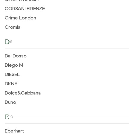
CORSANI FIRENZE
Crime London
Cromia
D
6
Dal Dosso
Diego M
DIESEL
DKNY
Dolce&Gabbana
Duno
E
10
Eberhart