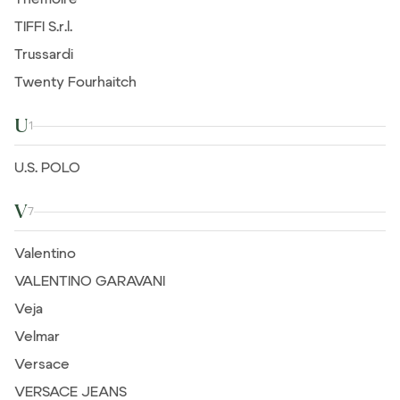
TIFFI S.r.l.
Trussardi
Twenty Fourhaitch
U
1
U.S. POLO
V
7
Valentino
VALENTINO GARAVANI
Veja
Velmar
Versace
VERSACE JEANS