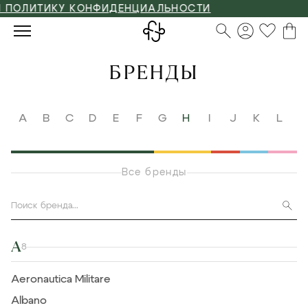
ТИКУ КОНФИДЕНЦИАЛЬНОСТИ
БРЕНДЫ
A
B
C
D
E
F
G
H
I
J
K
L
M
Все бренды
A
8
Aeronautica Militare
Albano