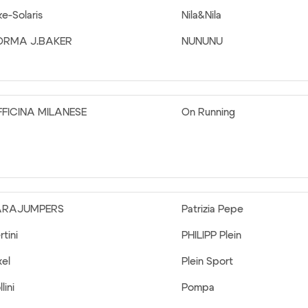
ke-Solaris
Nila&Nila
ORMA J.BAKER
NUNUNU
FICINA MILANESE
On Running
ARAJUMPERS
Patrizia Pepe
rtini
PHILIPP Plein
xel
Plein Sport
lini
Pompa