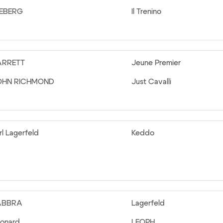
CEBERG
Il Trenino
ARRETT
Jeune Premier
OHN RICHMOND
Just Cavalli
rl Lagerfeld
Keddo
ABBRA
Lagerfeld
onard
LEOPH