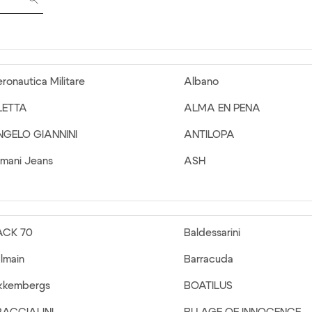
ronautica Militare
Albano
LETTA
ALMA EN PENA
NGELO GIANNINI
ANTILOPA
mani Jeans
ASH
ACK 70
Baldessarini
lmain
Barracuda
kkembergs
BOATILUS