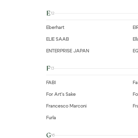
E
12
Eberhart
EI
ELIE SAAB
El
ENTERPRISE JAPAN
E
F
13
FABI
Fa
For Art's Sake
Fo
Francesco Marconi
Fr
Furla
G
16