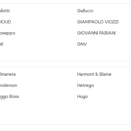
llotti
Gallucci
HOUD
GIAMPAOLO VIOZZI
ioseppo
GIOVANNI FABIANI
nK
GNV
lmanera
Harmont & Blaine
nderson
Hetrego
ggo Boss
Hugo