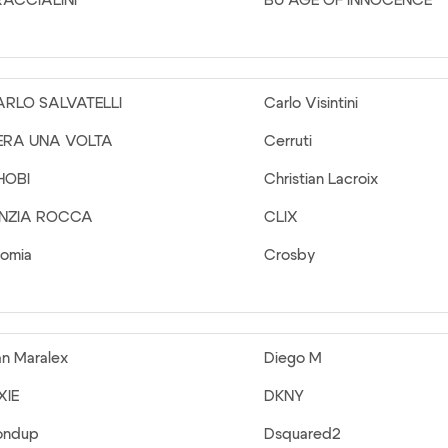
RACCIALINI
BU AGE OF INNOCENCE
ARLO SALVATELLI
Carlo Visintini
ERA UNA VOLTA
Cerruti
HOBI
Christian Lacroix
INZIA ROCCA
CLIX
omia
Crosby
n Maralex
Diego M
XIE
DKNY
ondup
Dsquared2