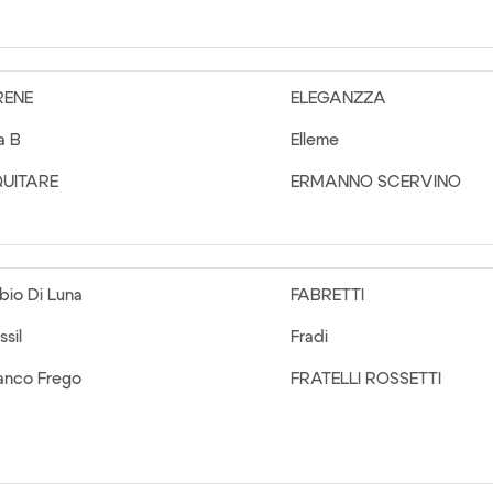
RENE
ELEGANZZA
la B
Elleme
QUITARE
ERMANNO SCERVINO
bio Di Luna
FABRETTI
ssil
Fradi
anco Frego
FRATELLI ROSSETTI