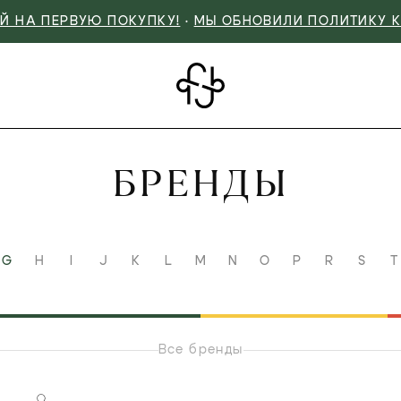
Й НА ПЕРВУЮ ПОКУПКУ!
•
МЫ ОБНОВИЛИ ПОЛИТИКУ 
БРЕНДЫ
G
H
I
J
K
L
M
N
O
P
R
S
T
Все бренды