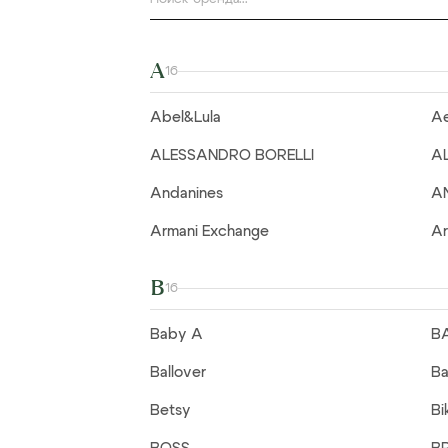
A
16
Abel&Lula
Ae
ALESSANDRO BORELLI
A
Andanines
A
Armani Exchange
Ar
B
16
Baby A
B
Ballover
Ba
Betsy
Bi