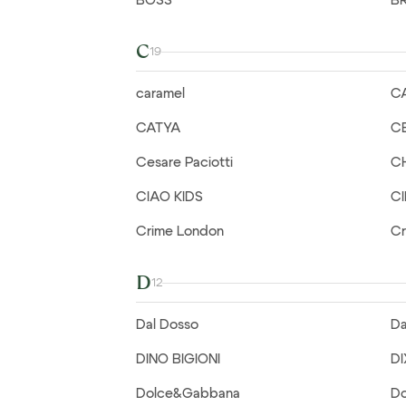
BOSS
B
C
19
caramel
C
CATYA
C
Cesare Paciotti
C
CIAO KIDS
C
Crime London
Cr
D
12
Dal Dosso
Da
DINO BIGIONI
DI
Dolce&Gabbana
D