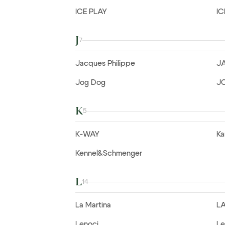
ICE PLAY
I
J
7
Jacques Philippe
J
Jog Dog
J
K
5
K-WAY
Ka
Kennel&Schmenger
L
14
La Martina
L
Lenoci
Le