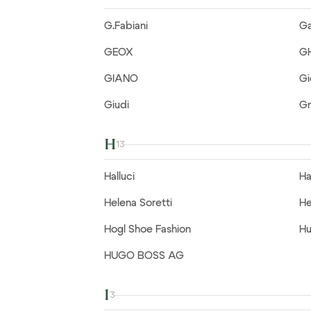
G.Fabiani
Ga
GEOX
G
GIANO
G
Giudi
G
H
13
Halluci
Ha
Helena Soretti
He
Hogl Shoe Fashion
Hu
HUGO BOSS AG
I
3