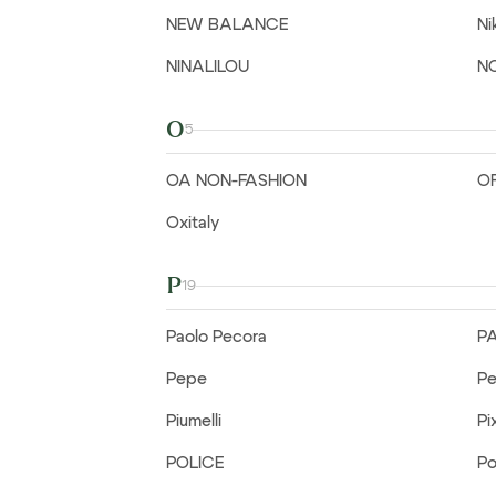
NEW BALANCE
Ni
NINALILOU
N
O
5
OA NON-FASHION
OF
Oxitaly
P
19
Paolo Pecora
P
Pepe
Pe
Piumelli
Pi
POLICE
Pol