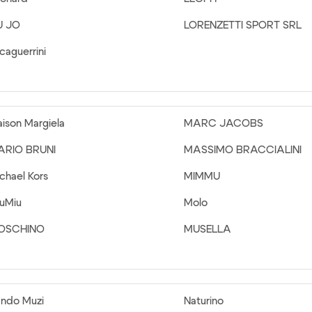
U JO
LORENZETTI SPORT SRL
caguerrini
ison Margiela
MARC JACOBS
ARIO BRUNI
MASSIMO BRACCIALINI
chael Kors
MIMMU
uMiu
Molo
OSCHINO
MUSELLA
ndo Muzi
Naturino