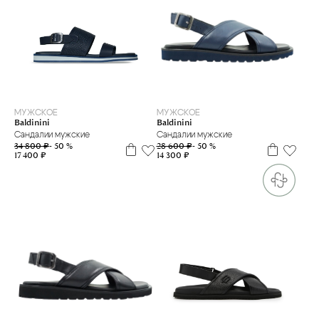
39
41
40
41
41,5
42
43
44
МУЖСКОЕ
МУЖСКОЕ
Baldinini
Baldinini
Сандалии мужские
Сандалии мужские
28 600 ₽
- 50 %
34 800 ₽
- 50 %
14 300 ₽
17 400 ₽