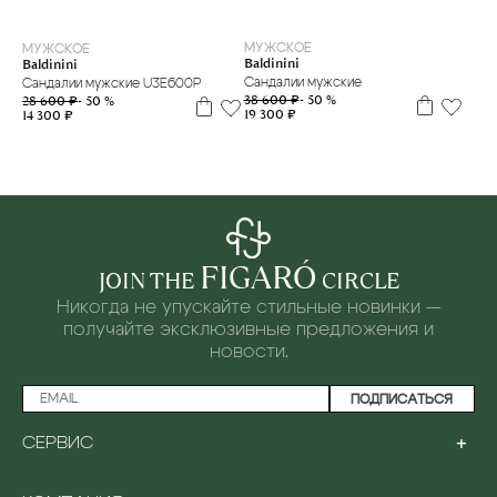
39
40
40.5
41.5
40
МУЖСКОЕ
МУЖСКОЕ
Baldinini
Baldinini
Сандалии мужские
Сандалии мужские U3E600P
38 600 ₽
- 50 %
28 600 ₽
- 50 %
19 300 ₽
14 300 ₽
FIGARÓ
JOIN THE
CIRCLE
Никогда не упускайте стильные новинки —
получайте эксклюзивные предложения и
новости.
ПОДПИСАТЬСЯ
+
СЕРВИС
ПРОГРАММА ЛОЯЛЬНОСТИ