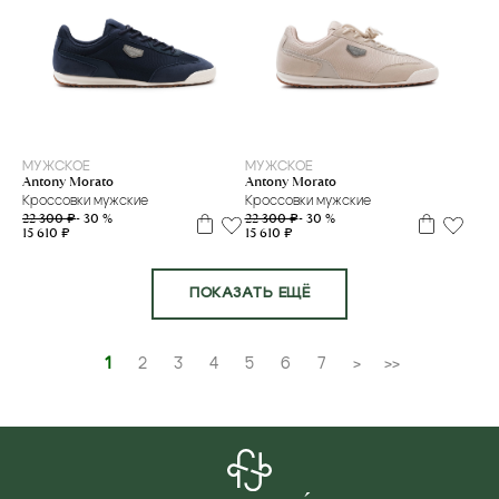
39
40
41
42
39
40
41
42
43
МУЖСКОЕ
МУЖСКОЕ
Antony Morato
Antony Morato
Кроссовки мужские
Кроссовки мужские
22 300 ₽
- 30 %
22 300 ₽
- 30 %
15 610 ₽
15 610 ₽
ПОКАЗАТЬ ЕЩЁ
1
2
3
4
5
6
7
>
>>