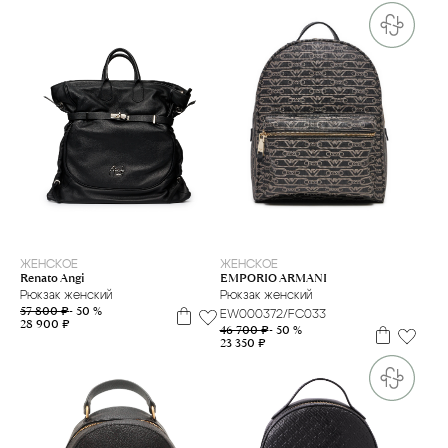
ЖЕНСКОЕ
ЖЕНСКОЕ
Renato Angi
EMPORIO ARMANI
Рюкзак женский
Рюкзак женский
57 800 ₽
- 50 %
EW000372/FC033
28 900 ₽
46 700 ₽
- 50 %
23 350 ₽