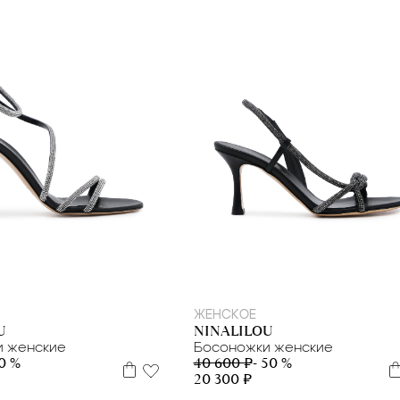
35
39
40
36
37,5
ЖЕНСКОЕ
U
NINALILOU
и женские
Босоножки женские
50 %
40 600 ₽
- 50 %
20 300 ₽