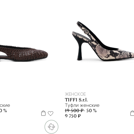
41
35
36
37
39
ЖЕНСКОЕ
TIFFI S.r.l.
ские
Туфли женские
50 %
19 500 ₽
- 50 %
9 750 ₽