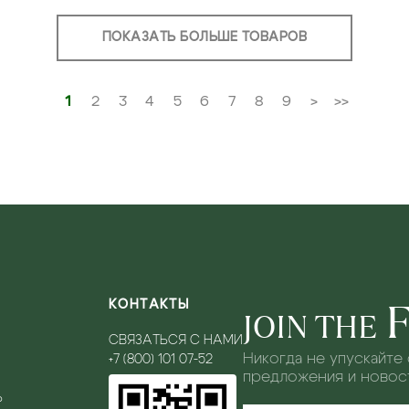
ПОКАЗАТЬ БОЛЬШЕ ТОВАРОВ
1
2
3
4
5
6
7
8
9
>
>>
КОНТАКТЫ
JOIN THE
СВЯЗАТЬСЯ С НАМИ
Никогда не упускайте
+7 (800) 101 07-52
предложения и новост
Ь