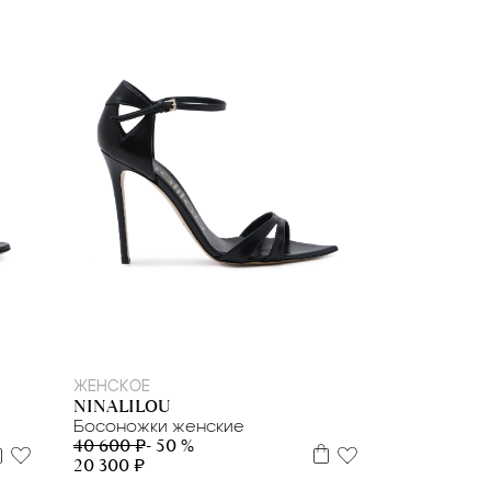
36
38
39
40
ЖЕНСКОЕ
NINALILOU
Босоножки женские
40 600 ₽
- 50 %
20 300 ₽