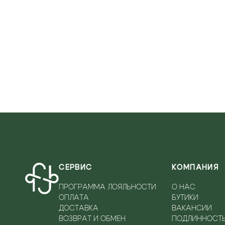
LABBRA
WOOLRICH
LE PARMENTIER
LENOCI
LEONARD
LES COYOTES DE PARIS
LIU JO
LORENZETTI SPORT SRL
LORIBLU
LUCA GROSSI
MAISON MARGIELA
MARIAEN
СЕРВИС
КОМПАНИЯ
MARINA CREAZIONI
MASSIMO BRACCIALINI
ПРОГРАММА ЛОЯЛЬНОСТИ
О НАС
ОПЛАТА
БУТИКИ
MICHAEL KORS
ДОСТАВКА
ВАКАНСИИ
MIMMU
ВОЗВРАТ И ОБМЕН
ПОДЛИННОСТ