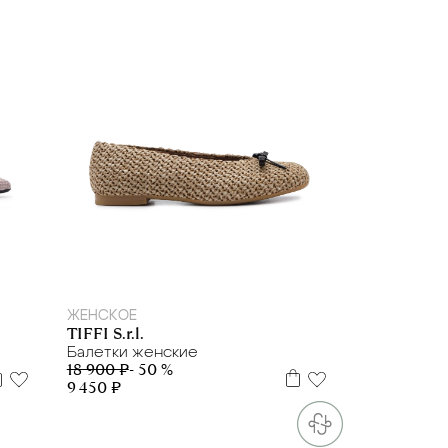
35
37
40
ЖЕНСКОЕ
TIFFI S.r.l.
Балетки женские
18 900 ₽
- 50 %
9 450 ₽