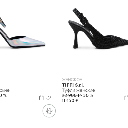
L
35
37
38
39
35
36
38
40
ЖЕНСКОЕ
TIFFI S.r.l.
ские
Туфли женские
50 %
22 900 ₽
- 50 %
11 450 ₽