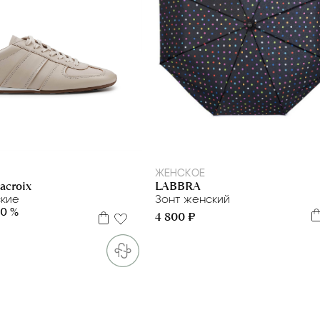
37
38
40
ЖЕНСКОЕ
acroix
LABBRA
кие
Зонт женский
50 %
4 800 ₽