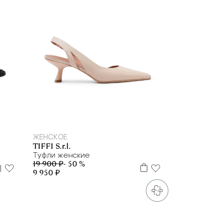
41
ЖЕНСКОЕ
TIFFI S.r.l.
Туфли женские
19 900 ₽
- 50 %
9 950 ₽